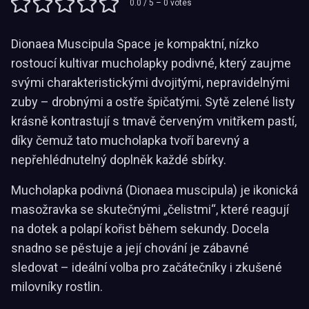
0.0
/ 5 –
0
votes
Dionaea Muscipula Space je kompaktní, nízko
rostoucí kultivar mucholapky podivné, který zaujme
svými charakteristickými dvojitými, nepravidelnými
zuby – drobnými a ostře špičatými. Sytě zelené listy
krásně kontrastují s tmavě červeným vnitřkem pastí,
díky čemuž tato mucholapka tvoří barevný a
nepřehlédnutelný doplněk každé sbírky.
Mucholapka podivná (Dionaea muscipula) je ikonická
masožravka se skutečnými „čelistmi“, které reagují
na dotek a polapí kořist během sekundy. Docela
snadno se pěstuje a její chování je zábavné
sledovat – ideální volba pro začátečníky i zkušené
milovníky rostlin.