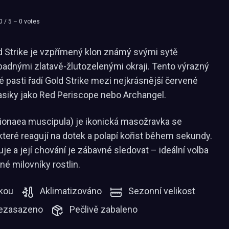
0
/ 5 –
0
votes
 Strike je vzpřímený klon známý svými sytě
adnými zlatavě-žlutozelenými okraji. Tento výrazný
é pasti řadí Gold Strike mezi nejkrásnější červené
lasiky jako Red Periscope nebo Archangel.
ionaea muscipula) je ikonická masožravka se
které reagují na dotek a polapí kořist během sekundy.
e a její chování je zábavné sledovat – ideální volba
né milovníky rostlin.
kou
Aklimatizováno
Sezonní velikost
ezasazeno
Pečlivě zabaleno