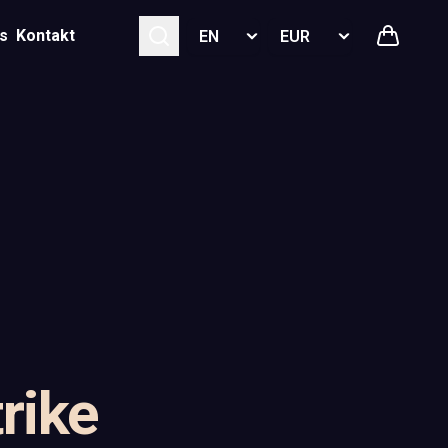
Select language
Select currency
s
Kontakt
rike