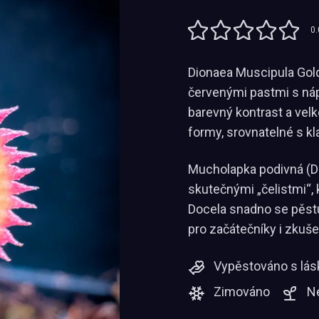
0.
Dionaea Muscipula Gold
červenými pastmi s náp
barevný kontrast a velk
formy, srovnatelné s k
Mucholapka podivná (D
skutečnými „čelistmi“, 
Docela snadno se pěstuj
pro začátečníky i zkuše
Vypěstováno s lás
Zimováno
N