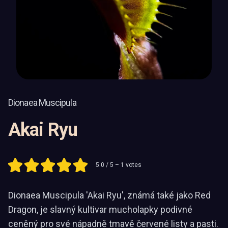
Dionaea Muscipula
Akai Ryu
5.0
/ 5 –
1
votes
Dionaea Muscipula 'Akai Ryu', známá také jako Red
Dragon, je slavný kultivar mucholapky podivné
ceněný pro své nápadně tmavě červené listy a pasti.