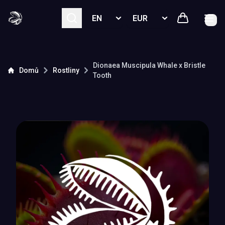
Select language
Select currency
Dionaea Muscipula
Whale x Bristle
Domů
Rostliny
Tooth