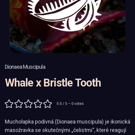
Dionaea Muscipula
Whale x Bristle Tooth
0.0
/ 5 –
0
votes
Mucholapka podivná (Dionaea muscipula) je ikonická
masožravka se skutečnými „čelistmi“, které reagují