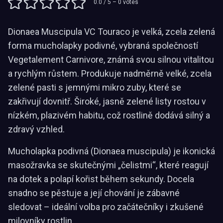
0.0
/ 5 –
0
votes
Dionaea Muscipula VC Touraco je velká, zcela zelená
forma mucholapky podivné, vybraná společností
Vegetalement Carnivore, známá svou silnou vitalitou
a rychlým růstem. Produkuje nadměrně velké, zcela
zelené pasti s jemnými mikro zuby, které se
zakřivují dovnitř. Široké, jasně zelené listy rostou v
nízkém, plazivém habitu, což rostlině dodává silný a
zdravý vzhled.
Mucholapka podivná (Dionaea muscipula) je ikonická
masožravka se skutečnými „čelistmi“, které reagují
na dotek a polapí kořist během sekundy. Docela
snadno se pěstuje a její chování je zábavné
sledovat – ideální volba pro začátečníky i zkušené
milovníky rostlin.