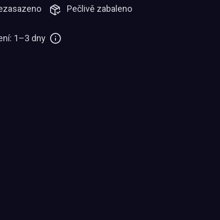
ezasazeno
Pečlivě zabaleno
ní: 1–3 dny