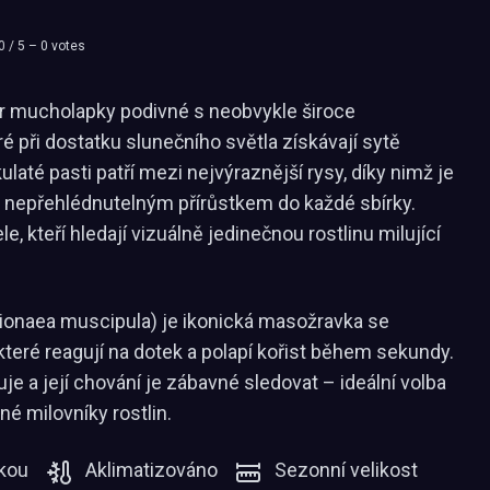
0
/ 5 –
0
votes
ar mucholapky podivné s neobvykle široce
é při dostatku slunečního světla získávají sytě
ulaté pasti patří mezi nejvýraznější rysy, díky nimž je
 nepřehlédnutelným přírůstkem do každé sbírky.
le, kteří hledají vizuálně jedinečnou rostlinu milující
ionaea muscipula) je ikonická masožravka se
které reagují na dotek a polapí kořist během sekundy.
e a její chování je zábavné sledovat – ideální volba
né milovníky rostlin.
kou
Aklimatizováno
Sezonní velikost