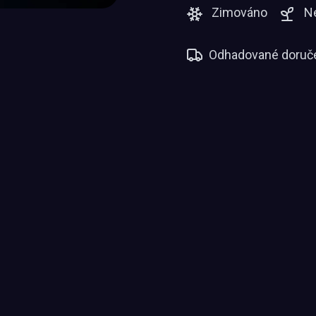
Zimováno
N
Odhadované doruče