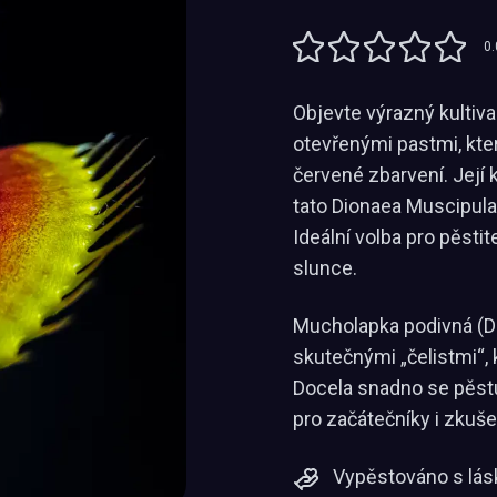
0.
Objevte výrazný kultiv
otevřenými pastmi, kter
červené zbarvení. Její k
tato Dionaea Muscipula
Ideální volba pro pěstite
slunce.
Mucholapka podivná (D
skutečnými „čelistmi“, 
Docela snadno se pěstuj
pro začátečníky i zkuše
Vypěstováno s lás