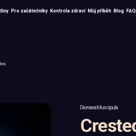
liny
Pro začátečníky
Kontrola zdraví
Můj příběh
Blog
FAQ
les
Dionaea Muscipula
Creste