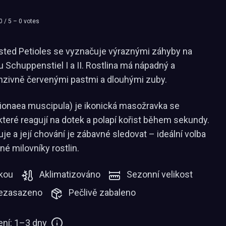
0
/ 5 –
0
votes
sted Petioles se vyznačuje výraznými záhyby na
u Schuppenstiel I a II. Rostlina má nápadný a
tenzivně červenými pastmi a dlouhými zuby.
ionaea muscipula) je ikonická masožravka se
které reagují na dotek a polapí kořist během sekundy.
e a její chování je zábavné sledovat – ideální volba
né milovníky rostlin.
kou
Aklimatizováno
Sezonní velikost
ezasazeno
Pečlivě zabaleno
ní: 1–3 dny