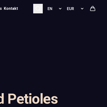
Select language
Select currency
s
Kontakt
d Petioles