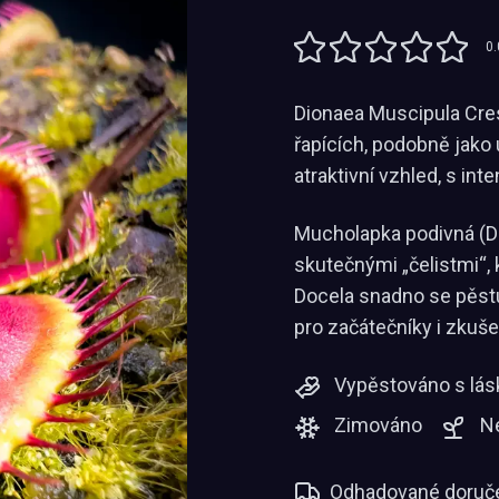
0.
Dionaea Muscipula Cre
řapících, podobně jako 
atraktivní vzhled, s in
Mucholapka podivná (D
skutečnými „čelistmi“, 
Docela snadno se pěstuj
pro začátečníky i zkuše
Vypěstováno s lás
Zimováno
N
Odhadované doruče