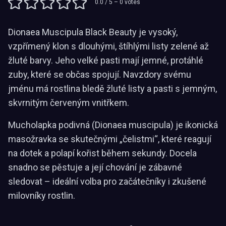
0.0
/ 5 –
0
votes
Dionaea Muscipula Black Beauty je vysoký,
vzpřímený klon s dlouhými, štíhlými listy zelené až
žluté barvy. Jeho velké pasti mají jemné, protáhlé
zuby, které se občas spojují. Navzdory svému
jménu má rostlina bledě žluté listy a pasti s jemným,
skvrnitým červeným vnitřkem.
Mucholapka podivná (Dionaea muscipula) je ikonická
masožravka se skutečnými „čelistmi“, které reagují
na dotek a polapí kořist během sekundy. Docela
snadno se pěstuje a její chování je zábavné
sledovat – ideální volba pro začátečníky i zkušené
milovníky rostlin.